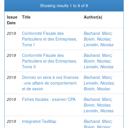
Showing results 1 to 8 of 8
Issue
Title
Author(s)
Date
2019
Conformité Fiscale des
Bachand, Marc
;
Particuliers et des Entreprises,
Boivin, Nicolas
;
Tome I
Lemelin, Nicolas
2019
Conformité Fiscale des
Bachand, Marc
;
Particuliers et des Entreprises,
Boivin, Nicolas
;
Tome II
Lemelin, Nicolas
2019
Donnez un sens à vos finances
Bachand, Marc
;
: une affaire de comportement
Lemelin, Nicolas
;
et de savoir
Boivin, Nicolas
2019
Fiches fiscales : examen CPA
Bachand, Marc
;
Boivin, Nicolas
;
Lemelin, Nicolas
2019
Integrated TaxMap
Bachand, Marc
;
Boivin, Nicolas
;