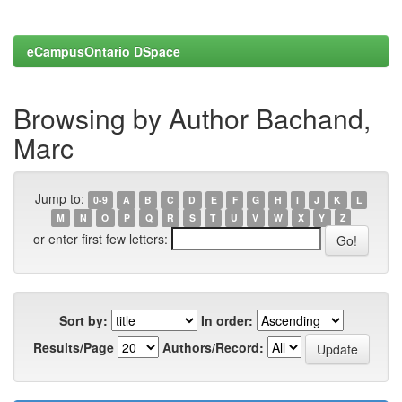
eCampusOntario DSpace
Browsing by Author Bachand,
Marc
Jump to:
0-9
A
B
C
D
E
F
G
H
I
J
K
L
M
N
O
P
Q
R
S
T
U
V
W
X
Y
Z
or enter first few letters:
Sort by:
In order:
Results/Page
Authors/Record: