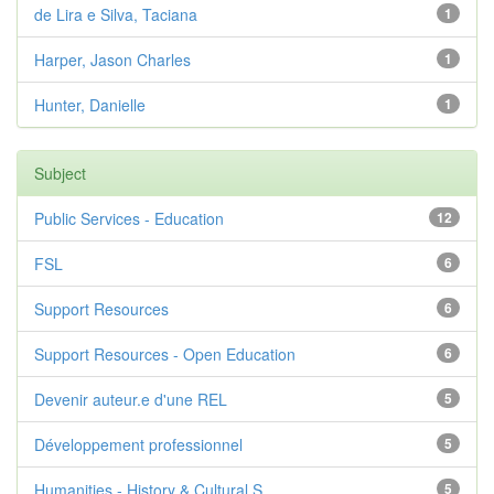
de Lira e Silva, Taciana
1
Harper, Jason Charles
1
Hunter, Danielle
1
Subject
Public Services - Education
12
FSL
6
Support Resources
6
Support Resources - Open Education
6
Devenir auteur.e d'une REL
5
Développement professionnel
5
Humanities - History & Cultural S...
5