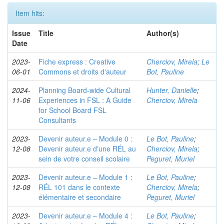
Item hits:
Issue
Title
Author(s)
Date
2023-
Fiche express : Creative
Cherciov, Mirela
;
Le
06-01
Commons et droits d'auteur
Bot, Pauline
2024-
Planning Board-wide Cultural
Hunter, Danielle
;
11-06
Experiences in FSL : A Guide
Cherciov, Mirela
for School Board FSL
Consultants
2023-
Devenir auteur.e – Module 0 :
Le Bot, Pauline
;
12-08
Devenir auteur.e d'une RÉL au
Cherciov, Mirela
;
sein de votre conseil scolaire
Peguret, Muriel
2023-
Devenir auteur.e – Module 1 :
Le Bot, Pauline
;
12-08
RÉL 101 dans le contexte
Cherciov, Mirela
;
élémentaire et secondaire
Peguret, Muriel
2023-
Devenir auteur.e – Module 4 :
Le Bot, Pauline
;