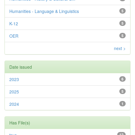
Humanities - Language & Linguistics
5
K-12
5
OER
5
next >
Date issued
2023
6
2025
5
2024
1
Has File(s)
12