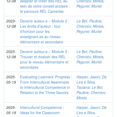
12-08
Adapter et créer des RÉL au
Cherciov, Mirela
;
sein de votre conseil scolaire :
Peguret, Muriel
le parcours RÉL Camerise
2023-
Devenir auteur.e – Module 2 :
Le Bot, Pauline
;
12-08
Les droits d'auteur : tour
Cherciov, Mirela
;
d'horizon pour les
Peguret, Muriel
enseignant.es au niveau
élémentaire et secondaire
2023-
Devenir auteur.e – Module 3 :
Le Bot, Pauline
;
12-08
Trouver et évaluer des RÉL
Cherciov, Mirela
;
pour le niveau élémentaire et
Peguret, Muriel
secondaire
2025-
Evaluating Learners' Progress :
Harper, Jason
;
De
05-19
From Intercultural Awareness
Lira e Silva,
to Intercultural Competence in
Taciana
;
Le Bot,
Relation to the Three Savoirs
Pauline
;
Cherciov,
Mirela
2025-
Intercultural Competence :
Harper, Jason
;
De
05-19
Ideas for the Classroom
Lira e Silva,