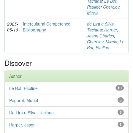
Taciana
;
Le Bot,
Pauline
;
Cherciov,
Mirela
2025-
Intercultural Competence
de Lira e Silva,
05-19
Bibliography
Taciana
;
Harper,
Jason Charles
;
Cherciov, Mirela
;
Le
Bot, Pauline
Discover
Author
Le Bot, Pauline
10
Peguret, Muriel
5
De Lira e Silva, Taciana
3
Harper, Jason
3