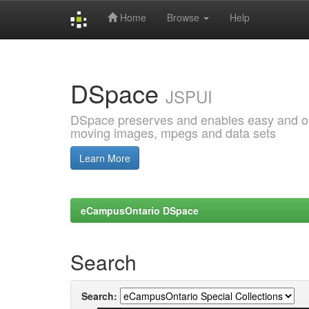
Home
Browse
Help
Skip
navigation
DSpace
JSPUI
DSpace preserves and enables easy and open
moving images, mpegs and data sets
Learn More
eCampusOntario DSpace
Search
Search: