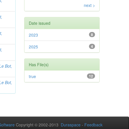
t,
next >
t,
Date issued
t,
2023
8
2025
4
t,
Has File(s)
Le Bot,
true
12
Le Bot,
oftware
Copyright © 2002-2013
Duraspace
-
Feedback