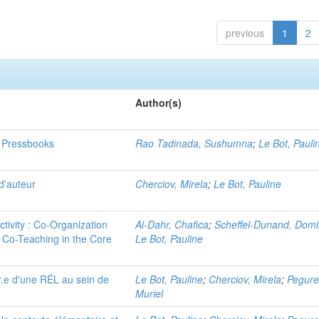
previous
1
2
Author(s)
d Pressbooks
Rao Tadinada, Sushumna
;
Le Bot, Pauli
d'auteur
Cherciov, Mirela
;
Le Bot, Pauline
ctivity : Co-Organization
Al-Dahr, Chafica
;
Scheffel-Dunand, Domi
 Co-Teaching in the Core
Le Bot, Pauline
r.e d'une RÉL au sein de
Le Bot, Pauline
;
Cherciov, Mirela
;
Pegure
Muriel