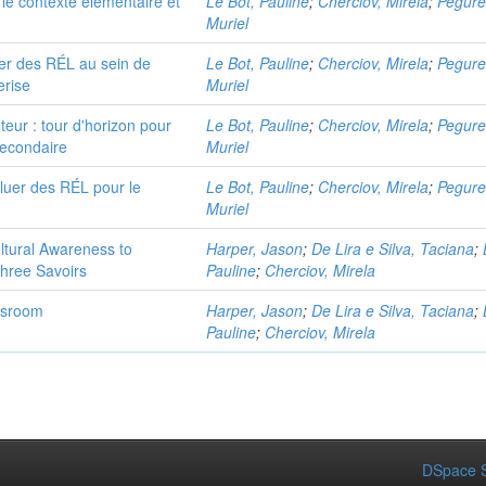
le contexte élémentaire et
Le Bot, Pauline
;
Cherciov, Mirela
;
Pegure
Muriel
éer des RÉL au sein de
Le Bot, Pauline
;
Cherciov, Mirela
;
Pegure
erise
Muriel
teur : tour d'horizon pour
Le Bot, Pauline
;
Cherciov, Mirela
;
Pegure
secondaire
Muriel
aluer des RÉL pour le
Le Bot, Pauline
;
Cherciov, Mirela
;
Pegure
Muriel
ltural Awareness to
Harper, Jason
;
De Lira e Silva, Taciana
;
Three Savoirs
Pauline
;
Cherciov, Mirela
assroom
Harper, Jason
;
De Lira e Silva, Taciana
;
Pauline
;
Cherciov, Mirela
DSpace S