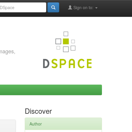
Sign on to:
images,
Discover
Author