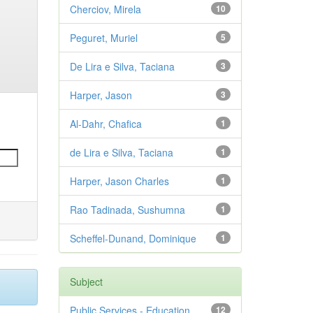
Cherciov, Mirela
10
Peguret, Muriel
5
De Lira e Silva, Taciana
3
Harper, Jason
3
Al-Dahr, Chafica
1
de Lira e Silva, Taciana
1
Harper, Jason Charles
1
Rao Tadinada, Sushumna
1
Scheffel-Dunand, Dominique
1
Subject
Public Services - Education
12