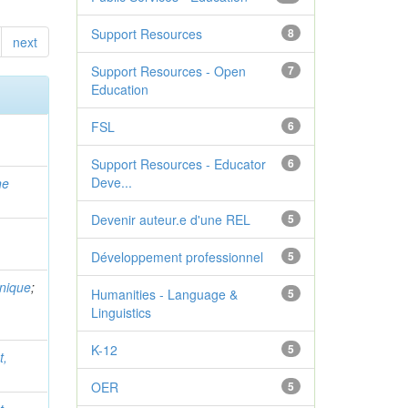
Support Resources
8
next
Support Resources - Open
7
Education
FSL
6
Support Resources - Educator
6
Deve...
ne
Devenir auteur.e d'une REL
5
Développement professionnel
5
nique
;
Humanities - Language &
5
Linguistics
K-12
5
t,
OER
5