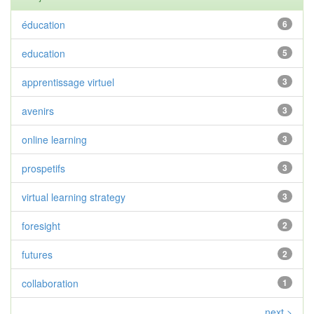
éducation
6
education
5
apprentissage virtuel
3
avenirs
3
online learning
3
prospetifs
3
virtual learning strategy
3
foresight
2
futures
2
collaboration
1
next >