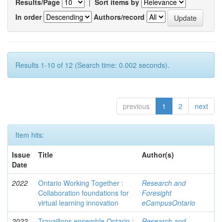
Results/Page
|
Sort items by
In order
Authors/record
Results 1-10 of 12 (Search time: 0.002 seconds).
previous
1
2
next
Item hits:
Issue
Title
Author(s)
Date
2022
Ontario Working Together :
Research and
Collaboration foundations for
Foresight
virtual learning innovation
eCampusOntario
2022
Travaillons ensemble Ontario :
Research and