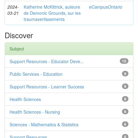
2024-
Katherine McKittrick, auteure
eCampusOntario
03-21
de Demonic Grounds, sur les
traumavertissements
Discover
Subject
Support Resources - Educator Deve...
15
Public Services - Education
9
Support Resources - Learner Success
9
Health Sciences
8
Health Sciences - Nursing
6
Sciences - Mathematics & Statistics
6
Support Resources
6