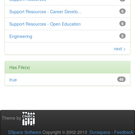
Support Resources - Career Develo...
6
Support Resources - Open Education
6
Engineering
5
next >
Has File(s)
true
46
Theme by
DSpace Software
Copyright © 2002-2013
Duraspace
-
Feedback