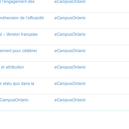
 et l'engagement des
eCampusOntario
réhension de l’efficacité
eCampusOntario
 – Version française
eCampusOntario
gnement pour célébrer
eCampusOntario
 et attribution
eCampusOntario
e statu quo dans la
eCampusOntario
d’eCampusOntario
eCampusOntario