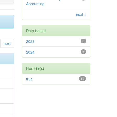
Accounting
next >
Date issued
2023
6
next
2024
6
Has File(s)
true
12