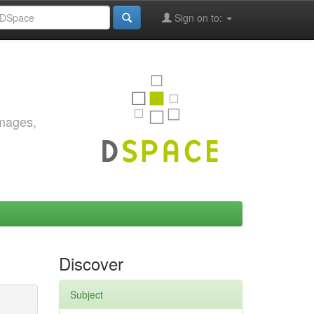
Sign on to:
images,
Discover
Subject