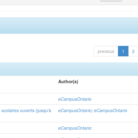
previous
1
2
Author(s)
eCampusOntario
scolaires ouverts (jusqu'à
eCampusOntario
;
eCampusOntario
eCampusOntario