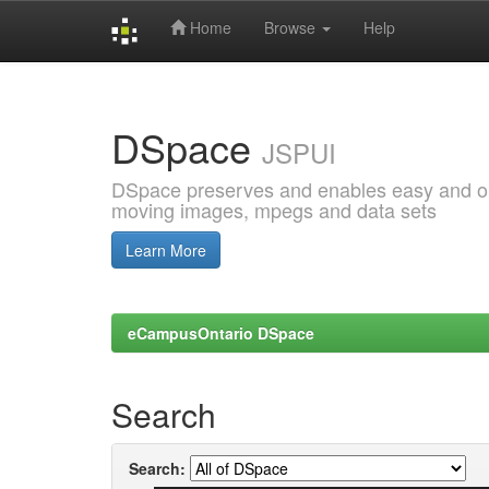
Home
Browse
Help
Skip
navigation
DSpace
JSPUI
DSpace preserves and enables easy and open
moving images, mpegs and data sets
Learn More
eCampusOntario DSpace
Search
Search: