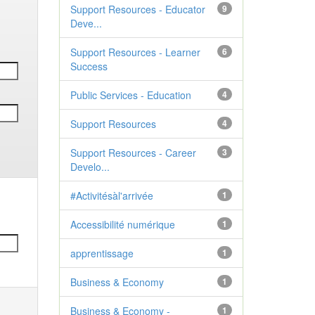
Support Resources - Educator
9
Deve...
Support Resources - Learner
6
Success
Public Services - Education
4
Support Resources
4
Support Resources - Career
3
Develo...
#Activitésàl'arrivée
1
Accessibilité numérique
1
apprentissage
1
Business & Economy
1
Business & Economy -
1