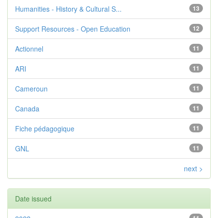
Humanities - History & Cultural S...
13
Support Resources - Open Education
12
Actionnel
11
ARI
11
Cameroun
11
Canada
11
Fiche pédagogique
11
GNL
11
next >
Date issued