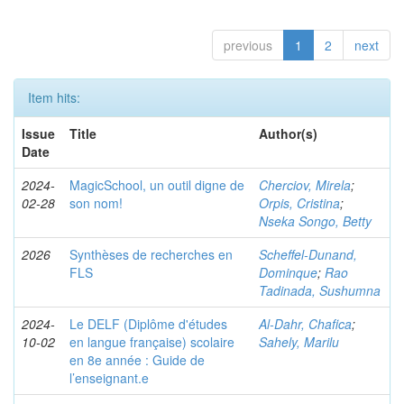
previous
1
2
next
Item hits:
Issue
Title
Author(s)
Date
2024-
MagicSchool, un outil digne de
Cherciov, Mirela
;
02-28
son nom!
Orpis, Cristina
;
Nseka Songo, Betty
2026
Synthèses de recherches en
Scheffel-Dunand,
FLS
Dominque
;
Rao
Tadinada, Sushumna
2024-
Le DELF (Diplôme d'études
Al-Dahr, Chafica
;
10-02
en langue française) scolaire
Sahely, Marilu
en 8e année : Guide de
l’enseignant.e