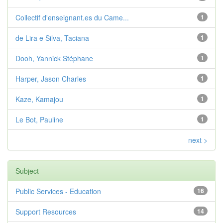
Collectif d'enseignant.es du Came...
1
de Lira e Silva, Taciana
1
Dooh, Yannick Stéphane
1
Harper, Jason Charles
1
Kaze, Kamajou
1
Le Bot, Pauline
1
next >
Subject
Public Services - Education
16
Support Resources
14