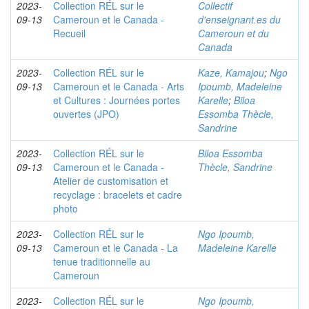
2023-
Collection RÉL sur le
Collectif
09-13
Cameroun et le Canada -
d'enseignant.es du
Recueil
Cameroun et du
Canada
2023-
Collection RÉL sur le
Kaze, Kamajou
;
Ngo
09-13
Cameroun et le Canada - Arts
Ipoumb, Madeleine
et Cultures : Journées portes
Karelle
;
Biloa
ouvertes (JPO)
Essomba Thècle,
Sandrine
2023-
Collection RÉL sur le
Biloa Essomba
09-13
Cameroun et le Canada -
Thècle, Sandrine
Atelier de customisation et
recyclage : bracelets et cadre
photo
2023-
Collection RÉL sur le
Ngo Ipoumb,
09-13
Cameroun et le Canada - La
Madeleine Karelle
tenue traditionnelle au
Cameroun
2023-
Collection RÉL sur le
Ngo Ipoumb,