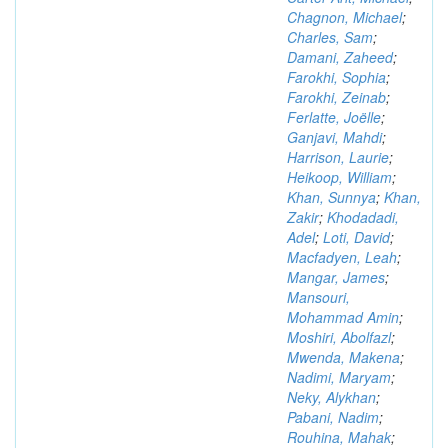
Chagnon, Michael
;
Charles, Sam
;
Damani, Zaheed
;
Farokhi, Sophia
;
Farokhi, Zeinab
;
Ferlatte, Joëlle
;
Ganjavi, Mahdi
;
Harrison, Laurie
;
Heikoop, William
;
Khan, Sunnya
;
Khan,
Zakir
;
Khodadadi,
Adel
;
Loti, David
;
Macfadyen, Leah
;
Mangar, James
;
Mansouri,
Mohammad Amin
;
Moshiri, Abolfazl
;
Mwenda, Makena
;
Nadimi, Maryam
;
Neky, Alykhan
;
Pabani, Nadim
;
Rouhina, Mahak
;