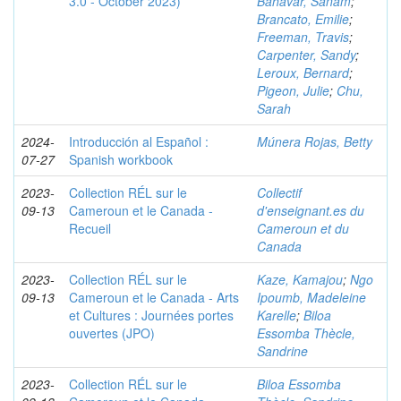
3.0 - October 2023)
Bahavar, Sanam
;
Brancato, Emilie
;
Freeman, Travis
;
Carpenter, Sandy
;
Leroux, Bernard
;
Pigeon, Julie
;
Chu,
Sarah
2024-
Introducción al Español :
Múnera Rojas, Betty
07-27
Spanish workbook
2023-
Collection RÉL sur le
Collectif
09-13
Cameroun et le Canada -
d'enseignant.es du
Recueil
Cameroun et du
Canada
2023-
Collection RÉL sur le
Kaze, Kamajou
;
Ngo
09-13
Cameroun et le Canada - Arts
Ipoumb, Madeleine
et Cultures : Journées portes
Karelle
;
Biloa
ouvertes (JPO)
Essomba Thècle,
Sandrine
2023-
Collection RÉL sur le
Biloa Essomba