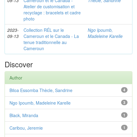
09-13
Cameroun et le Canada -
Thècle, Sandrine
Atelier de customisation et
recyclage : bracelets et cadre
photo
2023-
Collection RÉL sur le
Ngo Ipoumb,
09-13
Cameroun et le Canada - La
Madeleine Karelle
tenue traditionnelle au
Cameroun
Discover
Author
Biloa Essomba Thècle, Sandrine
4
Ngo Ipoumb, Madeleine Karelle
3
Black, Miranda
1
Caribou, Jeremie
1