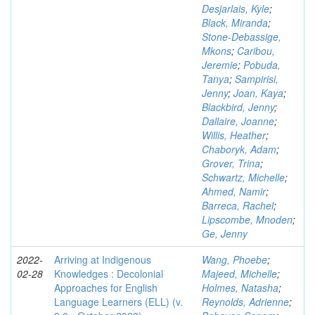
Desjarlais, Kyle
;
Black, Miranda
;
Stone-Debassige,
Mkons
;
Caribou,
Jeremie
;
Pobuda,
Tanya
;
Sampirisi,
Jenny
;
Joan, Kaya
;
Blackbird, Jenny
;
Dallaire, Joanne
;
Willis, Heather
;
Chaboryk, Adam
;
Grover, Trina
;
Schwartz, Michelle
;
Ahmed, Namir
;
Barreca, Rachel
;
Lipscombe, Mnoden
;
Ge, Jenny
2022-
Arriving at Indigenous
Wang, Phoebe
;
02-28
Knowledges : Decolonial
Majeed, Michelle
;
Approaches for English
Holmes, Natasha
;
Language Learners (ELL) (v.
Reynolds, Adrienne
;