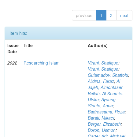
previous
1
2
next
Item hits:
Issue
Title
Author(s)
Date
2022
Researching Islam
Virani, Shafique
;
Virani, Shafique
;
Gulamadov, Shaftolu
;
Alidina, Faraz
;
Al
Jajeh, Almontaser
Bellah
;
Al-Khamis,
Ulrike
;
Ayoung-
Stoute, Anna
;
Badrossama, Reza
;
Barati, Mikael
;
Berger, Elizabeth
;
Boron, Usmon
;
Carter-Arlt, Michael
;