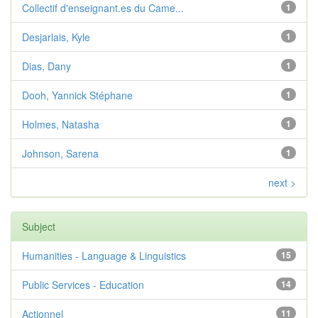
Collectif d'enseignant.es du Came...
1
Desjarlais, Kyle
1
Dias, Dany
1
Dooh, Yannick Stéphane
1
Holmes, Natasha
1
Johnson, Sarena
1
next >
Subject
Humanities - Language & Linguistics
15
Public Services - Education
14
Actionnel
11