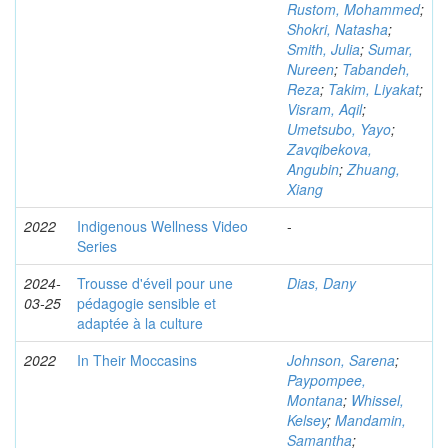
Rustom, Mohammed
;
Shokri, Natasha
;
Smith, Julia
;
Sumar,
Nureen
;
Tabandeh,
Reza
;
Takim, Liyakat
;
Visram, Aqil
;
Umetsubo, Yayo
;
Zavqibekova,
Angubin
;
Zhuang,
Xiang
2022
Indigenous Wellness Video
-
Series
2024-
Trousse d'éveil pour une
Dias, Dany
03-25
pédagogie sensible et
adaptée à la culture
2022
In Their Moccasins
Johnson, Sarena
;
Paypompee,
Montana
;
Whissel,
Kelsey
;
Mandamin,
Samantha
;