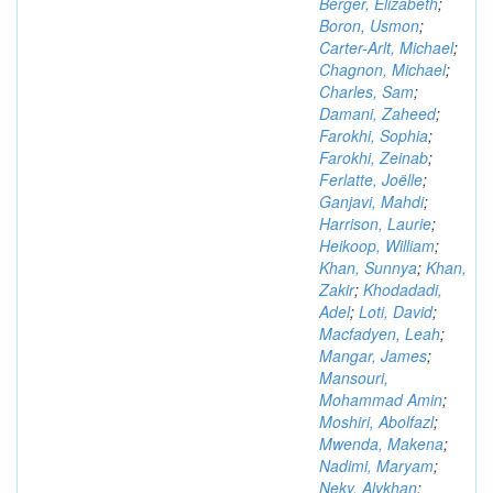
Berger, Elizabeth
;
Boron, Usmon
;
Carter-Arlt, Michael
;
Chagnon, Michael
;
Charles, Sam
;
Damani, Zaheed
;
Farokhi, Sophia
;
Farokhi, Zeinab
;
Ferlatte, Joëlle
;
Ganjavi, Mahdi
;
Harrison, Laurie
;
Heikoop, William
;
Khan, Sunnya
;
Khan,
Zakir
;
Khodadadi,
Adel
;
Loti, David
;
Macfadyen, Leah
;
Mangar, James
;
Mansouri,
Mohammad Amin
;
Moshiri, Abolfazl
;
Mwenda, Makena
;
Nadimi, Maryam
;
Neky, Alykhan
;