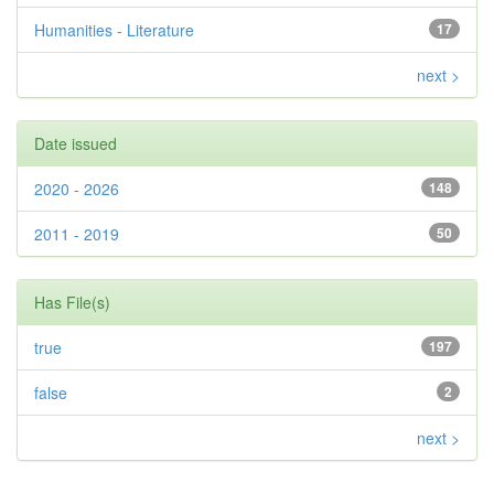
Humanities - Literature
17
next >
Date issued
2020 - 2026
148
2011 - 2019
50
Has File(s)
true
197
false
2
next >