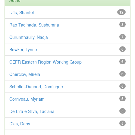
Author
Ivits, Shantel
12
Rao Tadinada, Sushumna
8
Curumthaully, Nadja
7
Bowker, Lynne
6
CEFR Eastern Region Working Group
6
Cherciov, Mirela
6
Scheffel-Dunand, Dominque
6
Corriveau, Myriam
5
De Lira e Silva, Taciana
5
Dias, Dany
5