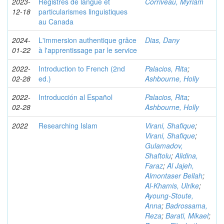
2023-
Registres de langue et
Corriveau, Myriam
12-18
particularismes linguistiques
au Canada
2024-
L'immersion authentique grâce
Dias, Dany
01-22
à l'apprentissage par le service
2022-
Introduction to French (2nd
Palacios, Rita
;
02-28
ed.)
Ashbourne, Holly
2022-
Introducción al Español
Palacios, Rita
;
02-28
Ashbourne, Holly
2022
Researching Islam
Virani, Shafique
;
Virani, Shafique
;
Gulamadov,
Shaftolu
;
Alidina,
Faraz
;
Al Jajeh,
Almontaser Bellah
;
Al-Khamis, Ulrike
;
Ayoung-Stoute,
Anna
;
Badrossama,
Reza
;
Barati, Mikael
;