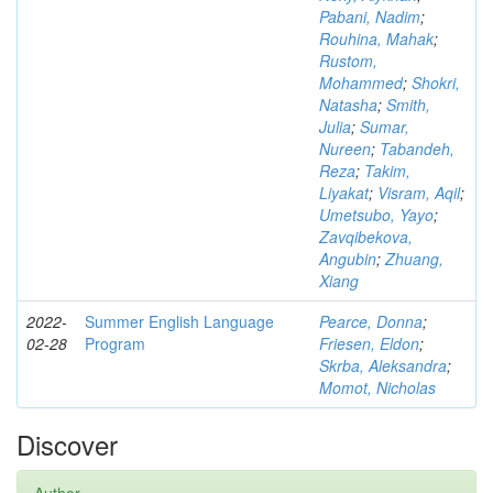
Pabani, Nadim
;
Rouhina, Mahak
;
Rustom,
Mohammed
;
Shokri,
Natasha
;
Smith,
Julia
;
Sumar,
Nureen
;
Tabandeh,
Reza
;
Takim,
Liyakat
;
Visram, Aqil
;
Umetsubo, Yayo
;
Zavqibekova,
Angubin
;
Zhuang,
Xiang
2022-
Summer English Language
Pearce, Donna
;
02-28
Program
Friesen, Eldon
;
Skrba, Aleksandra
;
Momot, Nicholas
Discover