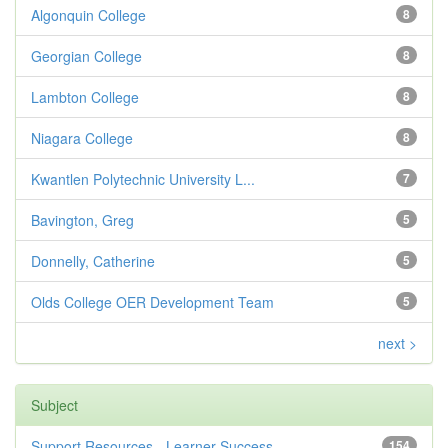
Algonquin College
8
Georgian College
8
Lambton College
8
Niagara College
8
Kwantlen Polytechnic University L...
7
Bavington, Greg
5
Donnelly, Catherine
5
Olds College OER Development Team
5
next >
Subject
Support Resources - Learner Success
154