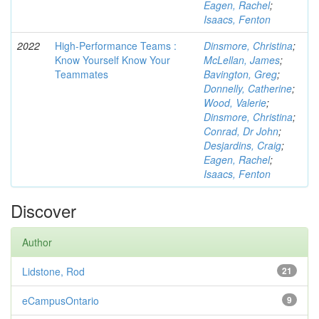
Eagen, Rachel
;
Isaacs, Fenton
2022
High-Performance Teams :
Dinsmore, Christina
;
Know Yourself Know Your
McLellan, James
;
Teammates
Bavington, Greg
;
Donnelly, Catherine
;
Wood, Valerie
;
Dinsmore, Christina
;
Conrad, Dr John
;
Desjardins, Craig
;
Eagen, Rachel
;
Isaacs, Fenton
Discover
Author
Lidstone, Rod
21
eCampusOntario
9