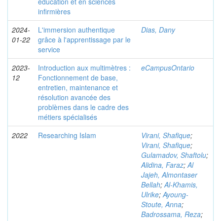
éducation et en sciences
infirmières
2024-
L'immersion authentique
Dias, Dany
01-22
grâce à l'apprentissage par le
service
2023-
Introduction aux multimètres :
eCampusOntario
12
Fonctionnement de base,
entretien, maintenance et
résolution avancée des
problèmes dans le cadre des
métiers spécialisés
2022
Researching Islam
Virani, Shafique
;
Virani, Shafique
;
Gulamadov, Shaftolu
;
Alidina, Faraz
;
Al
Jajeh, Almontaser
Bellah
;
Al-Khamis,
Ulrike
;
Ayoung-
Stoute, Anna
;
Badrossama, Reza
;