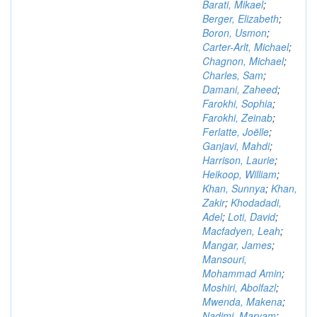
Barati, Mikael
;
Berger, Elizabeth
;
Boron, Usmon
;
Carter-Arlt, Michael
;
Chagnon, Michael
;
Charles, Sam
;
Damani, Zaheed
;
Farokhi, Sophia
;
Farokhi, Zeinab
;
Ferlatte, Joëlle
;
Ganjavi, Mahdi
;
Harrison, Laurie
;
Heikoop, William
;
Khan, Sunnya
;
Khan,
Zakir
;
Khodadadi,
Adel
;
Loti, David
;
Macfadyen, Leah
;
Mangar, James
;
Mansouri,
Mohammad Amin
;
Moshiri, Abolfazl
;
Mwenda, Makena
;
Nadimi, Maryam
;