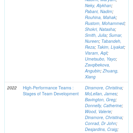
Neky, Alykhan
;
Pabani, Nadim
;
Rouhina, Mahak
;
Rustom, Mohammed
;
Shokri, Natasha
;
Smith, Julia
;
Sumar,
Nureen
;
Tabandeh,
Reza
;
Takim, Liyakat
;
Visram, Aqil
;
Umetsubo, Yayo
;
Zavqibekova,
Angubin
;
Zhuang,
Xiang
2022
High-Performance Teams :
Dinsmore, Christina
;
Stages of Team Development
McLellan, James
;
Bavington, Greg
;
Donnelly, Catherine
;
Wood, Valerie
;
Dinsmore, Christina
;
Conrad, Dr John
;
Desjardins, Craig
;